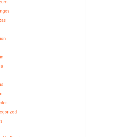
reum
anges
zas
sion
in
ia
as
in
ales
egorized
ts