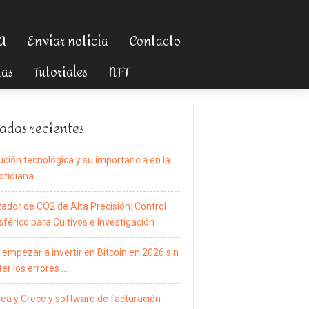
TA
Enviar noticia
Contacto
ias
Tutoriales
NFT
adas recientes
ución tecnológica y su importancia en la
otidiana
zador de CO2 de Alta Precisión: Control
férico para Cultivos e Investigación
empezar a invertir en Bitcoin en 2026 sin
er los errores …
rea y Crece y software de facturación