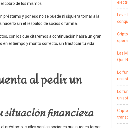
electr
 el cobro de los mismos.
Level 
n préstamo y por eso no se puede ni siquiera tomar a la
conqui
 hacerlo sin el respaldo de socios o familia.
Cripto
ctos, con los que citaremos a continuación habrá un gran
opera
o en el tiempo y monto correcto, sin trastocar tu vida
Las M
Que N
uenta al pedir un
Lo fu
un so
Lo fu
un so
u situación financiera
Cripto
trans
s el préstamo, cuáles son las opciones que puedes tomar