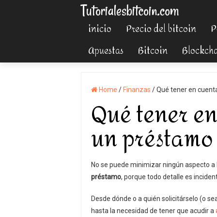
Tutorialesbitcoin.com
inicio
Precio del bitcoin
P
Apuestas
Bitcoin
Blockch
Home
/
Finanzas
/
Qué tener en cuenta
Qué tener en
un préstamo
No se puede minimizar ningún aspecto a l
préstamo
, porque todo detalle es incident
Desde dónde o a quién solicitárselo (o se
hasta la necesidad de tener que acudir a