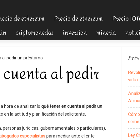
recio de ethereum
Precio de ethereum
Precio IO
ain
criptomonedas
inversion
mineria
notic
Entr
 al pedir un préstamo
 cuenta al pedir
Revol
vida c
Anali
Atmos
a hora de analizar lo
qué tener en cuenta al pedir un
e en la actitud y planificación del solicitante.
Cómo 
comet
a, personas jurídicas, gubernamentales o particulares),
Ley C
abogados especialistas
para mediar ante el ente