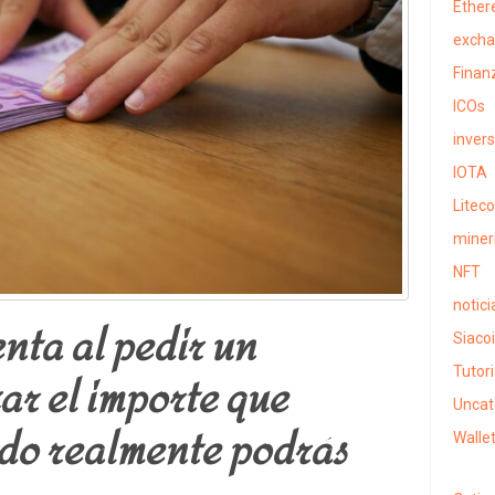
Ethe
exch
Finan
ICOs
inver
IOTA
Liteco
miner
NFT
notici
nta al pedir un
Siaco
Tutori
ar el importe que
Uncat
ndo realmente podrás
Walle