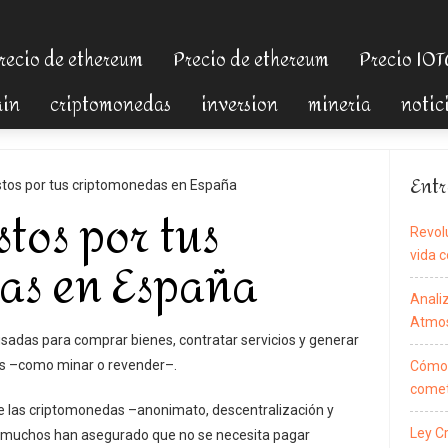
recio de ethereum
Precio de ethereum
Precio IO
ain
criptomonedas
inversion
mineria
notic
Entr
tos por tus criptomonedas en España
tos por tus
Revol
as en España
vida c
Anali
Atmos
usadas para comprar bienes, contratar servicios y generar
as –como minar o revender–.
Cómo 
comet
 de las criptomonedas –anonimato, descentralización y
Ley C
– muchos han asegurado que no se necesita pagar