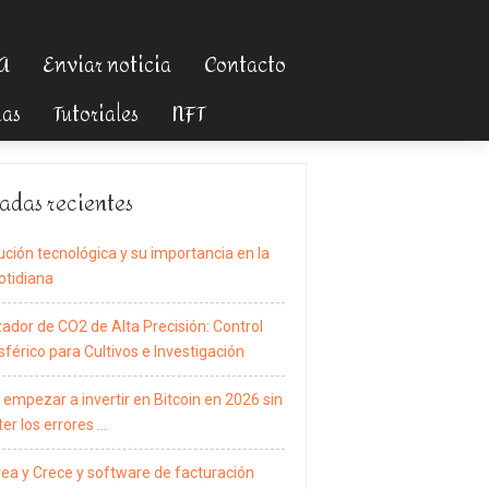
TA
Enviar noticia
Contacto
ias
Tutoriales
NFT
adas recientes
ución tecnológica y su importancia en la
otidiana
zador de CO2 de Alta Precisión: Control
férico para Cultivos e Investigación
empezar a invertir en Bitcoin en 2026 sin
er los errores …
rea y Crece y software de facturación