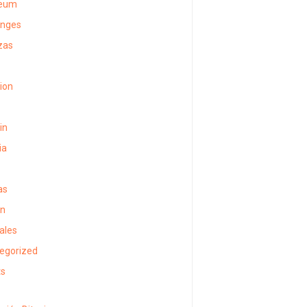
reum
anges
zas
sion
in
ia
as
in
ales
egorized
ts