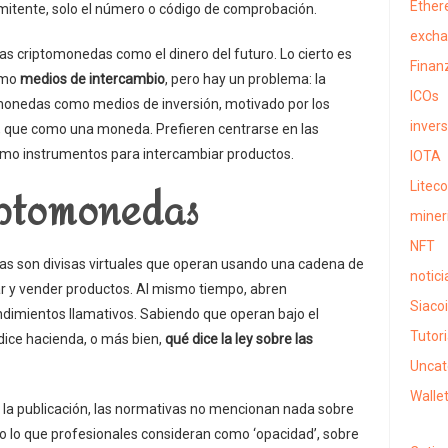
Ethe
mitente, solo el número o código de comprobación.
exch
as criptomonedas como el dinero del futuro. Lo cierto es
Finan
como
medios de intercambio
, pero hay un problema: la
ICOs
omonedas como medios de inversión, motivado por los
inver
r, que como una moneda. Prefieren centrarse en las
como instrumentos para intercambiar productos.
IOTA
iptomonedas
Liteco
miner
NFT
s son divisas virtuales que operan usando una cadena de
notici
r y vender productos. Al mismo tiempo, abren
Siaco
ndimientos llamativos. Sabiendo que operan bajo el
Tutori
dice hacienda, o más bien,
qué dice la ley sobre las
Uncat
Walle
la publicación, las normativas no mencionan nada sobre
al, o lo que profesionales consideran como ‘opacidad’, sobre