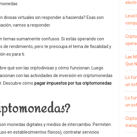
electr
omonedas.
Level 
n divisas virtuales sin responder a hacienda? Esas son
conqui
uación, vamos a responder.
Cripto
n temas sumamente confusos. Si estás operando con
opera
s de rendimiento, pero te preocupa el tema de fiscalidad y
ón es para ti.
Las M
Que N
e qué son las criptodivisas y cómo funcionan. Luego
cionan con las actividades de inversión en criptomonedas
Lo fu
er. Descubre cómo
pagar impuestos por tus criptomonedas
un so
Lo fu
riptomonedas?
un so
Cripto
 son monedas digitales y medios de intercambio. Permiten:
trans
uso en establecimientos físicos), contratar servicios