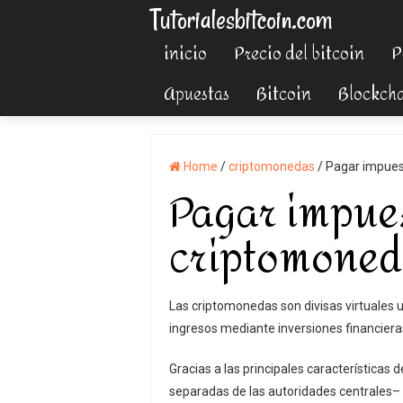
Tutorialesbitcoin.com
inicio
Precio del bitcoin
P
Apuestas
Bitcoin
Blockch
Home
/
criptomonedas
/
Pagar impues
Pagar impues
criptomoned
Las criptomonedas son divisas virtuales 
ingresos mediante inversiones financier
Gracias a las principales características
separadas de las autoridades centrales