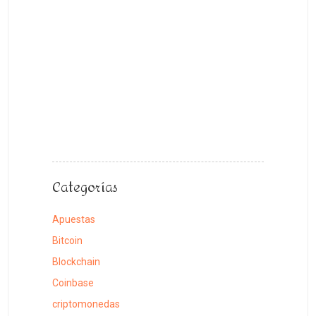
y
su
importanci
en
la
vida
cotidiana
9
julio,
2026
Categorías
Apuestas
Bitcoin
Blockchain
Coinbase
criptomonedas