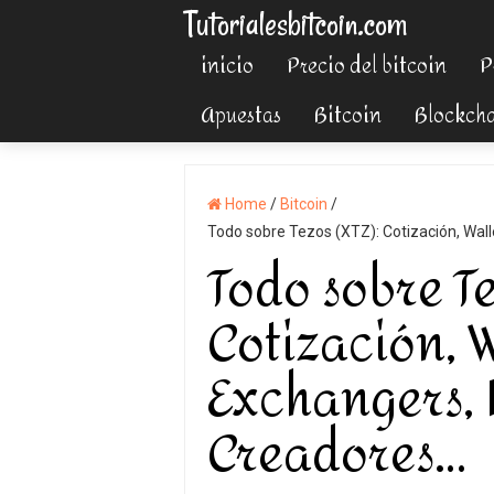
Tutorialesbitcoin.com
inicio
Precio del bitcoin
P
Apuestas
Bitcoin
Blockch
Home
/
Bitcoin
/
Todo sobre Tezos (XTZ): Cotización, Wall
Todo sobre Te
Cotización, W
Exchangers, 
Creadores…