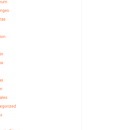
reum
anges
zas
sion
in
ia
as
in
ales
egorized
ts