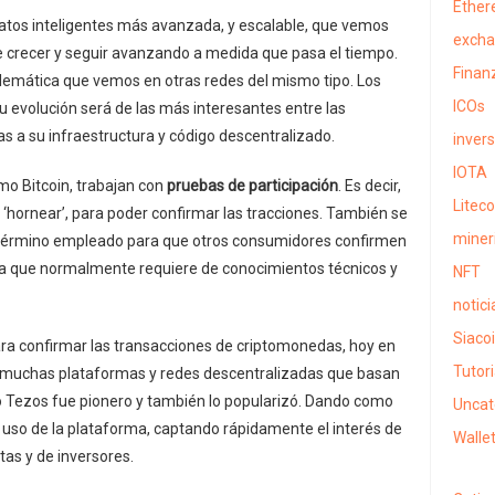
Ethe
ratos inteligentes más avanzada, y escalable, que vemos
exch
 de crecer y seguir avanzando a medida que pasa el tiempo.
Finan
oblemática que vemos en otras redes del mismo tipo. Los
ICOs
u evolución será de las más interesantes entre las
as a su infraestructura y código descentralizado.
inver
IOTA
mo Bitcoin, trabajan con
pruebas de participación
. Es decir,
Liteco
hornear’, para poder confirmar las tracciones. También se
miner
 término empleado para que otros consumidores confirmen
 ya que normalmente requiere de conocimientos técnicos y
NFT
notici
Siaco
ra confirmar las transacciones de criptomonedas, hoy en
Tutori
n muchas plataformas y redes descentralizadas que basan
o Tezos fue pionero y también lo popularizó. Dando como
Uncat
l uso de la plataforma, captando rápidamente el interés de
Walle
tas y de inversores.