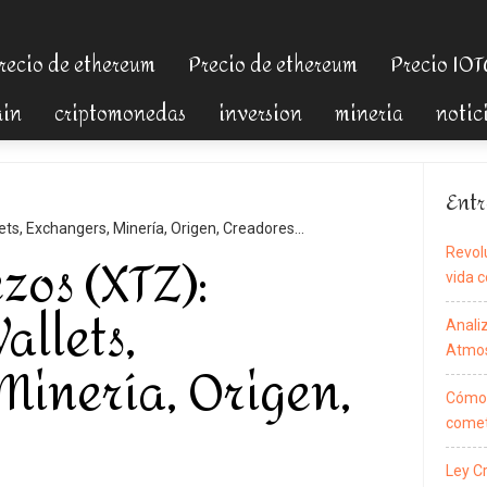
recio de ethereum
Precio de ethereum
Precio IO
ain
criptomonedas
inversion
mineria
notic
Entr
ets, Exchangers, Minería, Origen, Creadores…
zos (XTZ):
Revol
vida c
allets,
Anali
Atmos
Minería, Origen,
Cómo 
comet
Ley C