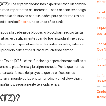
electr
 (XTZ)
? Las criptomonedas han experimentado un cambio
eros más importantes del mercado. Todos desean tener algo
Level 
xpectativa de nuevas oportunidades para poder maximizar
conqui
edió con los
Bitcoins
, hace unos años atrás.
Cripto
ados a la cadena de bloques, o blockchain, recibió tanta
opera
 atrás, específicamente cuando fue lanzada al mercado,
Las M
remendo. Especialmente en las redes sociales, vídeos y
Que N
 el producto consentido durante muchísimo tiempo.
Lo fu
es Tezos (XTZ), cómo funciona y especialmente cuál es su
un so
entre la plataforma y la criptomoneda. Por lo que hemos
as características del proyecto que se enfoca en los
Lo fu
te en el mundo de las criptomonedas y en el blockchain,
un so
mpáñanos, seguramente te ayudaremos.
XTZ)?
Cripto
trans