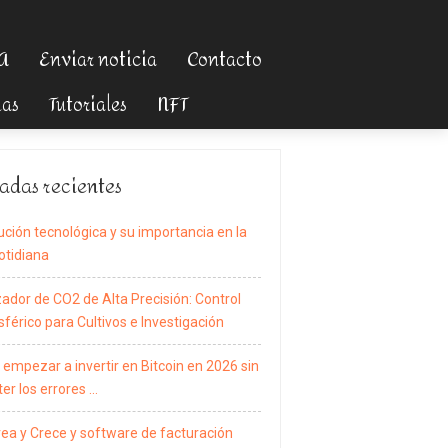
TA
Enviar noticia
Contacto
ias
Tutoriales
NFT
adas recientes
ución tecnológica y su importancia en la
otidiana
zador de CO2 de Alta Precisión: Control
férico para Cultivos e Investigación
empezar a invertir en Bitcoin en 2026 sin
er los errores …
rea y Crece y software de facturación