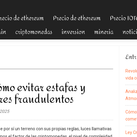
recio de ethereum
Precio de ethereum
Precio IO
ain
criptomonedas
inversion
mineria
notic
Entr
Revol
vida c
ómo evitar estafas y
Anali
res fraudulentos
Atmos
 2025
Cómo 
comet
 por sí un terreno con sus propias reglas, luces llamativas
Ley C
os el factor de las criptomonedas, el nivel de complejidad