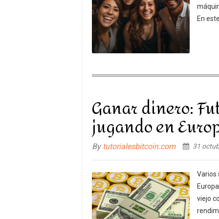
máquin
En este
Ganar dinero: Fu
jugando en Euro
By
tutorialesbitcoin.com
31 octub
Varios
Europa 
viejo c
rendim