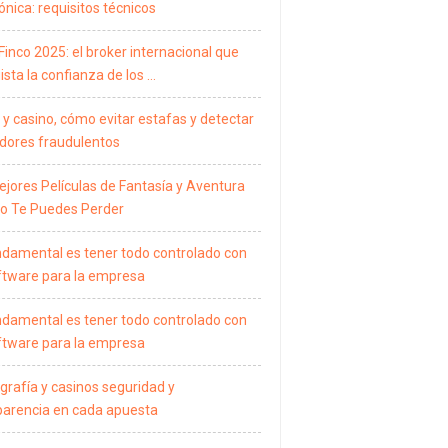
ónica: requisitos técnicos
Finco 2025: el broker internacional que
sta la confianza de los …
 y casino, cómo evitar estafas y detectar
dores fraudulentos
ejores Películas de Fantasía y Aventura
o Te Puedes Perder
ndamental es tener todo controlado con
ftware para la empresa
ndamental es tener todo controlado con
ftware para la empresa
grafía y casinos seguridad y
parencia en cada apuesta