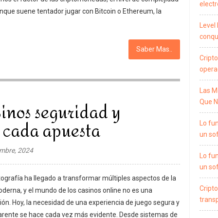
electr
unque suene tentador jugar con Bitcoin o Ethereum, la
Level 
conqui
Saber Mas..
Cripto
opera
Las M
sinos seguridad y
Que N
 cada apuesta
Lo fu
un so
embre, 2024
Lo fu
un so
tografía ha llegado a transformar múltiples aspectos de la
Cripto
derna, y el mundo de los casinos online no es una
trans
ón. Hoy, la necesidad de una experiencia de juego segura y
arente se hace cada vez más evidente. Desde sistemas de