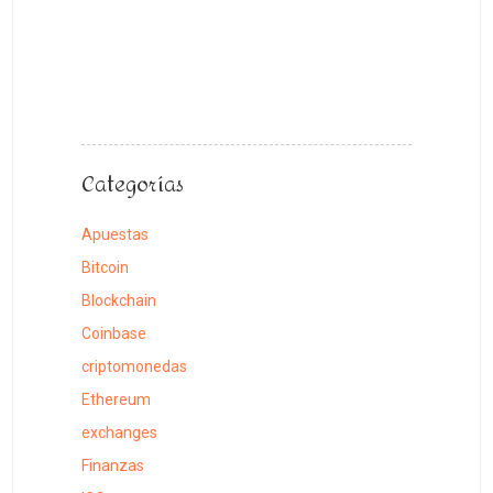
vida
cotidiana
9
julio,
2026
Categorías
Apuestas
Bitcoin
Blockchain
Coinbase
criptomonedas
Ethereum
exchanges
Finanzas