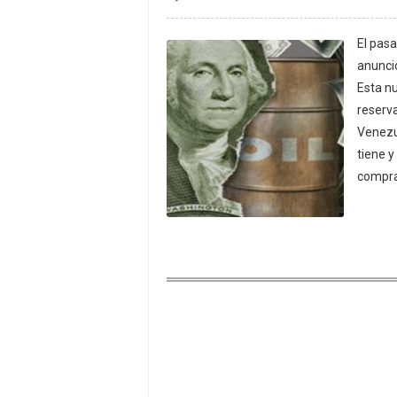
El pas
anuncio
Esta n
reserva
Venezu
tiene y
compra