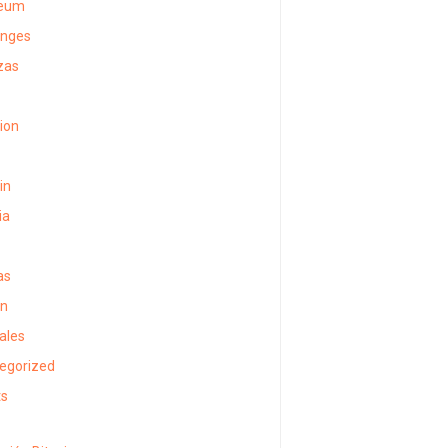
reum
anges
zas
sion
in
ia
as
in
ales
egorized
ts