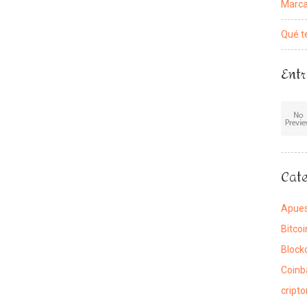
Marca
Qué t
Entr
Cate
Apue
Bitcoi
Block
Coinb
cript