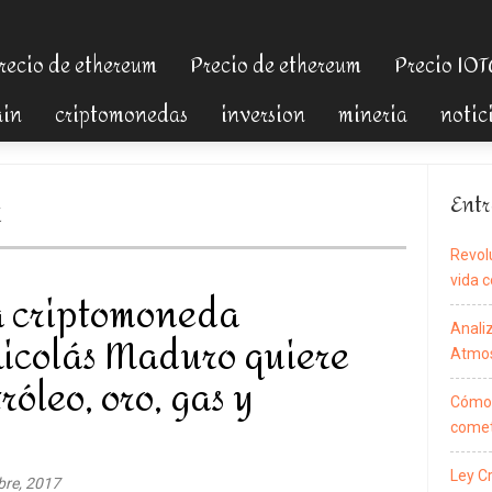
recio de ethereum
Precio de ethereum
Precio IO
ain
criptomonedas
inversion
mineria
notic
r
Entr
Revol
vida c
La criptomoneda
Anali
icolás Maduro quiere
Atmos
óleo, oro, gas y
Cómo 
comet
Ley C
bre, 2017