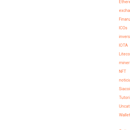
Ethe
exch
Finan
ICOs
inver
IOTA
Liteco
miner
NFT
notici
Siaco
Tutori
Uncat
Walle