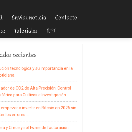
TA
Enviar noticia
Contacto
ias
Tutoriales
NFT
adas recientes
ución tecnológica y su importancia en la
otidiana
zador de CO2 de Alta Precisión: Control
férico para Cultivos e Investigación
empezar a invertir en Bitcoin en 2026 sin
er los errores …
rea y Crece y software de facturación