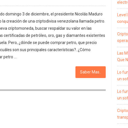
electr
ado domingo 3 de diciembre, el presidente Nicolás Maduro
Level 
 la creación de una criptodivisa venezolana llamada petro.
conqui
ueva criptomoneda, buscar respaldar su valor en las
Cripto
s certificadas de petróleo, oro, gas y diamantes existentes
opera
ela. Pero, ¿dónde se puede comprar petro, que precio
 cuáles son sus principales características?. ¿Cómo
Las M
r petro …
Que N
Saber Mas..
Lo fu
un so
Lo fu
un so
Cripto
trans