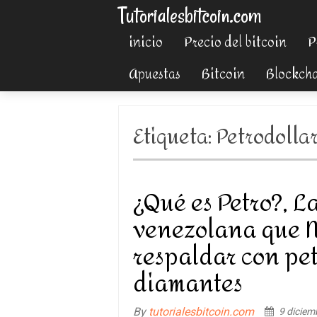
Tutorialesbitcoin.com
inicio
Precio del bitcoin
P
Apuestas
Bitcoin
Blockch
Etiqueta:
Petrodolla
¿Qué es Petro?, 
venezolana que N
respaldar con petr
diamantes
By
tutorialesbitcoin.com
9 diciem