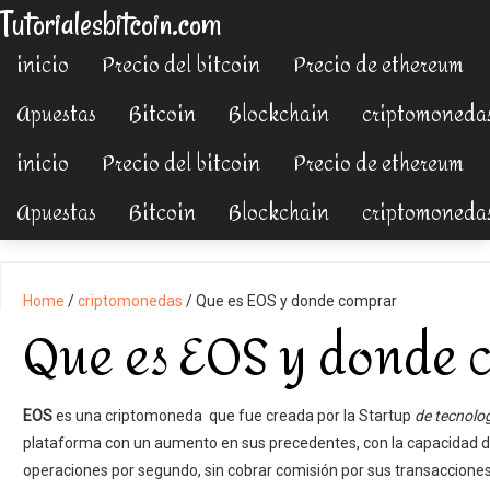
Tutorialesbitcoin.com
inicio
Precio del bitcoin
Precio de ethereum
Apuestas
Bitcoin
Blockchain
criptomoneda
inicio
Precio del bitcoin
Precio de ethereum
Apuestas
Bitcoin
Blockchain
criptomoneda
Home
/
criptomonedas
/
Que es EOS y donde comprar
Que es EOS y donde 
EOS
es una criptomoneda que fue creada por la Startup
de tecnolo
plataforma con un aumento en sus precedentes, con la capacidad de
operaciones por segundo, sin cobrar comisión por sus transaccione